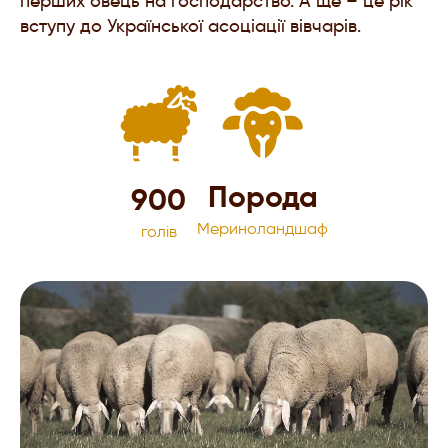
перших овець на господарство. А ще – це рік
вступу до Української асоціації вівчарів.
Порода
900
Мериноландшаф
голів