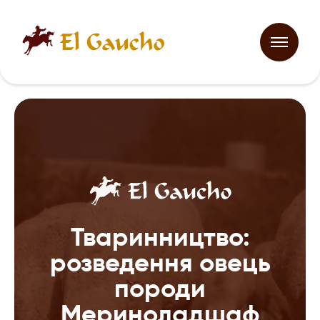
Тваринництво:
розведення овець
породи
Мериноладшаф