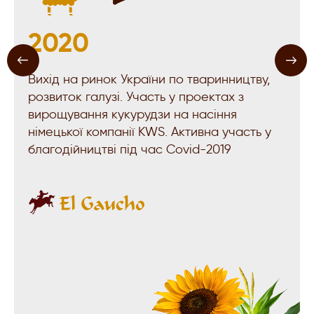
2020
2
Вихід на ринок України по тваринництву,
Зб
розвиток галузі. Участь у проектах з
Ви
вирощування кукурудзи на насіння
ку
німецької компанії KWS. Активна участь у
ви
благодійництві під час Covid-2019
ро